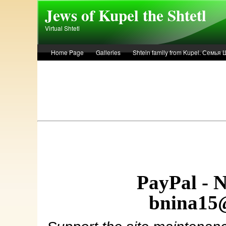
Skip to main content
Jews of Kupel the Shtetl
Virtual Shtetl
Home Page
Galleries
Shtein family from Kupel. Семья
Лето 1936 года в Купеле. Рассказ Евы Лоздерник. Summer of 
PayPal - 
bnina15