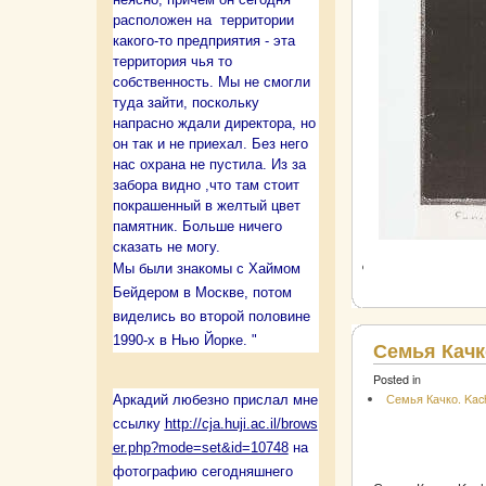
расположен на территории
какого-то предприятия - эта
территория чья то
собственность. Мы не смогли
туда зайти, поскольку
напрасно ждали директора, но
он так и не приехал. Без него
нас охрана не пустила. Из за
забора видно ,что там стоит
покрашенный в желтый цвет
памятник. Больше ничего
сказать не могу.
Мы были знакомы с Хаймом
Бейдером в Москве, потом
виделись во второй половине
1990-х в Нью Йорке. "
Семья Качко
Posted in
Семья Качко. Kach
Аркадий любезно прислал мне
ссылку
http://cja.huji.ac.il/brows
er.php?mode=set&id=10748
на
фотографию сегодняшнего