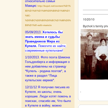
относительно семьи
Мамцис
http://kupel.net/content/%D1%
______________
8D%D1%81%D1%84%D0%B8%D1%80%D1
______________
%8C-
10/20/10
%D0%BC%D0%B0%D0%BC%D1%86%D0%
B8%D1%81-esfir-mamcis
Bychok’s family ph
05/09/2013.
Xотелось бы
знать имена и судьбы
Праведников Мира из
Купеля.
Помогите их найти,
современные купельчане!
1/10/2013. Фото поэта Шимона
Гольденберга и информация о
нем добавлены на страницу
*Купель - родина поэтов*, а
также в раздел *Лица
купельских евреев*.
12/11/12 Я получаю письма из
Купеля, из школы, очень
хорошие. Люди хотят помочь в
поисках, спасибо им,
Что было
в Купеле в войну, можно