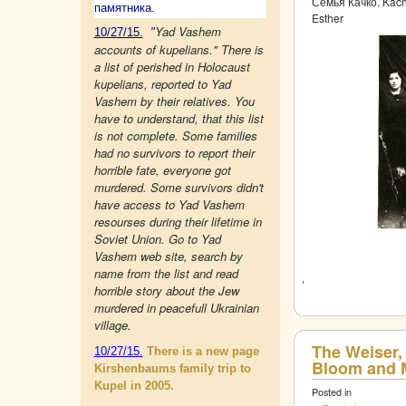
Семья Качко. Kachk
памятника.
Esther
Yad Vashem
10/27/15.
"
accounts of kupelians." There is
a list of perished in Holocaust
kupelians, reported to Yad
Vashem by their relatives. You
have to understand, that this list
is not complete. Some families
had no survivors to report their
horrible fate, everyone got
murdered. Some survivors didn't
have access to Yad Vashem
resourses during their lifetime in
Soviet Union. Go to Yad
Vashem web site, search by
name from the list and read
horrible story about the Jew
murdered in peacefull Ukrainian
village.
The Weiser,
10/27/15.
There is a new page
Bloom and M
Kirshenbaums family trip to
Kupel in 2005.
Posted in