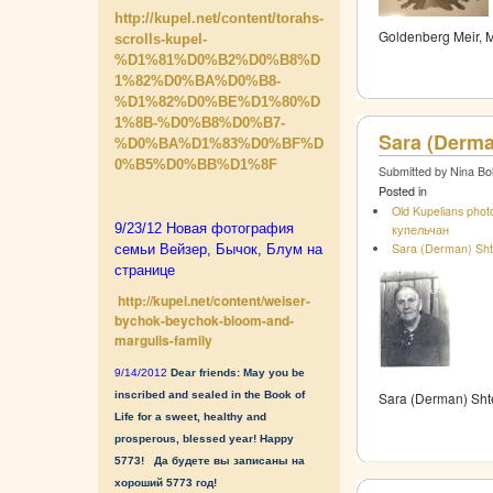
http://kupel.net/content/torahs-
Goldenberg Meir, 
scrolls-kupel-
%D1%81%D0%B2%D0%B8%D
1%82%D0%BA%D0%B8-
%D1%82%D0%BE%D1%80%D
1%8B-%D0%B8%D0%B7-
Sara (Derma
%D0%BA%D1%83%D0%BF%D
0%B5%D0%BB%D1%8F
Submitted by Nina Bo
Posted in
Old Kupelians pho
9/23/12 Новая фотография
купельчан
Sara (Derman) Sh
семьи Вейзер, Бычок, Блум на
странице
http://kupel.net/content/weiser-
bychok-beychok-bloom-and-
margulis-family
9/14/2012
Dear friends: May you be
inscribed and sealed in the Book of
Sara (Derman) Shte
Life for a sweet, healthy and
prosperous, blessed year!
Happy
5773!
Да будете вы записаны на
хороший 5773 год!