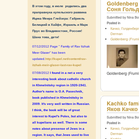
Goldenberg 
В этом году, в июле родились два
Соня Гольд
праправнука купельского раввина
Submitted by Nina Bo
Ицика Меира Глейзера: Габриель
Posted in
Белицкий в Хайфе, Израиль и Марк
Качко, Голденберг
Прус во Владивостоке, Россия!
Derman
Шана това, дети!
Goldenberg (Frumi
07/12/2012 Page " Family of Rav Itzhak
Meer Glaser" has been
updated.
http://kupel.net/content/rav-
itzhak-meir-glaser-last-rav-kupel
Goldenberg (Frumi
07/08/2012
I found in a net a very
interesting book about catholic church
in Khmelnitsky region in 1920-1941.
Author's name is O.A. Pasechnik,
book published in Khmelnitsky in
Kachko fami
2009. It's very well written in Russian.
Яков Качко
I think, the book will be of great
interest to Kupel's Poles, but also to
Submitted by Nina Bo
Posted in
all kupelians as well. There is some
Качко, Голденберг
notes about presense of Jews in a
Derman
region. It says, that Jews used to live
Kachko