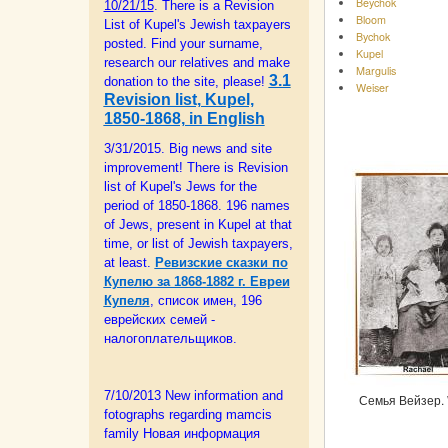
Beychok
10/21/15
. There is a Revision
Bloom
List of Kupel's Jewish taxpayers
Bychok
posted. Find your surname,
Kupel
research our relatives and make
Margulis
3.1
donation to the site, please!
Weiser
Revision list, Kupel,
1850-1868, in English
3/31/2015. Big news and site
improvement! There is Revision
list of Kupel's Jews for the
period of 1850-1868. 196 names
of Jews, present in Kupel at that
time, or list of Jewish taxpayers,
at least.
Ревизские сказки по
Купелю за 1868-1882 г. Евреи
Купеля
, список имен, 196
еврейских семей -
налогоплательщиков.
7/10/2013 New information and
Семья Вейзер. W
fotographs regarding mamcis
family Новая информация