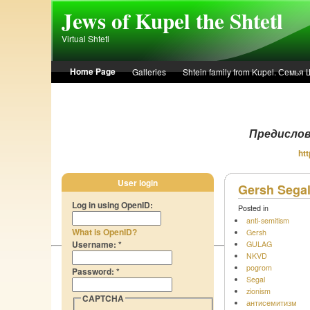
Skip to main content
Jews of Kupel the Shtetl
Virtual Shtetl
Home Page
Galleries
Shtein family from Kupel. Семья
Лето 1936 года в Купеле. Рассказ Евы Лоздерник. Summer of 
Предисло
Предислови
htt
User login
Gersh Sega
Log in using OpenID:
Posted in
anti-semitism
What is OpenID?
Gersh
Username:
*
GULAG
NKVD
pogrom
Password:
*
Segal
zionism
CAPTCHA
антисемитизм