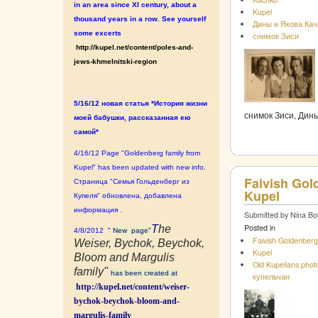
in an area since XI century, about a
Kupel
thousand years in a row. See yourself
Дины и Якова Кач
some excerts
снимок Зиси
http://kupel.net/content/poles-and-
jews-khmelnitski-region
5/16/12 новая статья *История жизни
снимок Зиси, Дины
моей бабушки, рассказанная ею
самой*
4/16/12 Page "Goldenberg family from
Kupel" has been updated with new info.
Faivish Gol
Страница "Семья Гольденберг из
Kupel
Купеля" обновлена, добавлена
информация .
Submitted by Nina Bo
Posted in
T
he
4/8/2012
"
New
page
"
Faivish Goldenberg
Weiser, Bychok, Beychok,
Kupel
Bloom and Margulis
Old Kupelians pho
family"
has been created at
купельчан
http://kupel.net/content/weiser-
bychok-beychok-bloom-and-
margulis-family