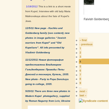
1/19/2012
This is a link to a short movie
from Kupel, Interview with old lady Maria
Malinovskaya about the fate of Kupel's
Faivish Goldenberg
Jews.
12/5/11 New page - Kachko and
Goldenberg family (see content); new
photos in image galleries "Jewish
« first
warriors from Kupel" and "Old
‹ previous
Kupelians". All info presented by
1
2
Vladimir Goldenberg
3
11/12/2011 Новая фотография
4
предоставлена Владимиром
5
Гольденбергом: Проводы Пепы
6
7
Донской в техникум, Купель, 1935.
8
New photo - Party to Pepa Donskaya
9
going to college, 1935.
…
next ›
5/20/11 There are three new photos in
last »
Modern Kupel photogallery, supplied
by Roman Nagurny from Lviv, Ukraine