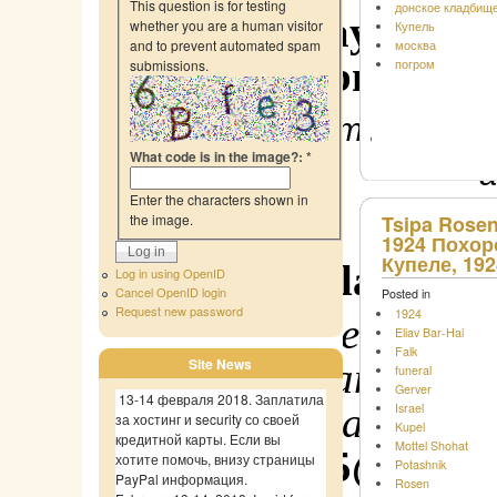
This question is for testing
донское кладбищ
PayPal - 
whether you are a human visitor
Купель
and to prevent automated spam
москва
bnina15
погром
submissions.
Support the site maintenanc
What code is in the image?:
*
a
Enter the characters shown in
Tsipa Rosen’
the image.
1924 Похор
Купеле, 192
Translation a
Log in using OpenID
Cancel OpenID login
Posted in
Request new password
1924
Our purpose is simp
Eliav Bar-Hai
Falk
Site News
developing and rese
funeral
Gerver
13-14 февраля 2018. Заплатила
Russian handwritte
Israel
за хостинг и security со своей
Kupel
кредитной карты. Если вы
Mottel Shohat
at
bnina15@hotma
хотите помочь, внизу страницы
Potashnik
PayPal информация.
Rosen