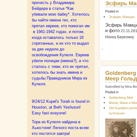
Эсфирь Мам
прочесть у Владимира
Бейдера в статье *Как
Posted in
убивали мою бабку*.
Хотелось
Эсфирь Мамцис. E
бы найти имена тех, кто
Эсфирь Мамци
прятал евреев, кто помогал им
и фото
21.11.201
в 1941-1942 годах, и потом,
Нонну Березину
когда оставалось только 18
спрятанных, и их кто то выдал
за две недели до
освобождения Купеля. Евреев
убили полицаи (имена?), а что
сталось с теми, кто их прятал,
Goldenberg 
хотелось бы знать имена и
Меер Гольд
судьбы Праведников Мира из
Купеля.
Submitted by Nina Bo
Posted in
Goldenberg Meir
9/24/12 Kupel's Torah is found in
Mania; Маня и Ме
Houston, at Beth Yeshurun!
Old Kupelians pho
купельчан
Easy fast eveyone!
Тора из Kупеля найдена в
Хьюстоне! Легкого поста всем
кто постится завтра!