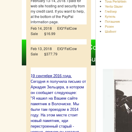
February 13-14, 2018. I paid for
Tova Perlshtein
web site hosting and security from
Yenta Glazer
my credit card. If you want to help,
Глейзер
at the bottom of the PayPal
Купель
Поташник
information page.
Розен
Feb 14, 2018 EIG*FatCow
Шойхет
Compiled by Nina Bol
Sale $16.99
Copyright © 
Feb 13, 2018 EIG*FatCow
Sale $377.79
Built & Desig
1
9 сентября 2016 года.
Сегодня я получила письмо от
Аркадия Зельцера, в котором
он сообщает следующее:
"Я нашел на Вашем сайте
памятник в Волочиске. Мы
были там проездом в 2014
году. На этом месте стоит
новый памятник, иди
перестроенный старый -
неясно, причем он сегодня